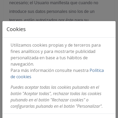
necesario; el Usuario manifiesta que cuando no
introduce sus datos personales sino los de un
tercero, están autorizados por éste para su
Cookies
introducción. BuferElectronica quedará exonerada de
responsabilidad en el caso de que la solicitud de
Utilizamos cookies propias y de terceros para
muestra o corrección de datos se realice desde la
fines analíticos y para mostrarte publicidad
dirección de correo electrónico que usted nos ha
personalizada en base a tus hábitos de
navegación.
aportado a través de cualquiera de los formularios de
Para más información consulte nuestra
Política
la web, pues en ese caso presumirá que es el
de cookies
usuario quien la realiza.
Puedes aceptar todas las cookies pulsando en el
botón "Aceptar todas", rechazar todas las cookies
BuferElectronica pone a disposición del Usuario
pulsando en el botón "Rechazar cookies" o
todos los medios para que pueda proceder a la
configurarlas pulsando en el botón "Personalizar".
modificación de sus datos mediante los formularios