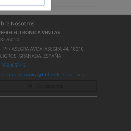
obre Nosotros
UFERELECTRONICA VENTAS
8276014
PI / ASEGRA AVDA. ASEGRA 44, 18210,
LIGROS, GRANADA, ESPAÑA
958465546
buferelectronica@buferelectronica.es
Contáctanos