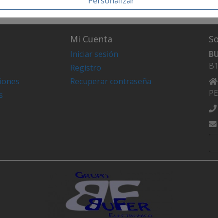
Personalizar
Mi Cuenta
S
Iniciar sesión
B
B1
Registro
ciones
Recuperar contraseña
PE
s