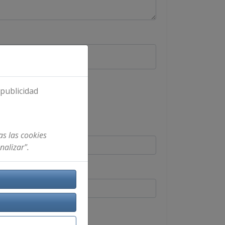
 publicidad
cto.
as las cookies
nalizar".