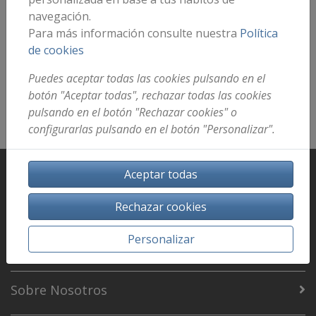
navegación.
Para más información consulte nuestra
Política
de cookies
¡No existen resultados que coincidan con el
Puedes aceptar todas las cookies pulsando en el
filtro seleccionado!
botón "Aceptar todas", rechazar todas las cookies
pulsando en el botón "Rechazar cookies" o
configurarlas pulsando en el botón "Personalizar".
Destacado
Aceptar todas
Rechazar cookies
Información
Personalizar
Mi Cuenta
Sobre Nosotros